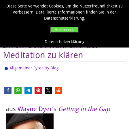
Diese Seite verwendet Cookies, um die Nutzerfreundlichkeit zu
verbessern. Detaillierte Informationen finden Sie in der
Datenschutzerklärung.
| Ausblenden |
4 kraftvolle Gewohnheiten, um
Ihren Geist während der
Datenschutzerklärung
Meditation zu klären
Allgemeiner Syreality Blog
aus
Wayne Dyer’s
Getting in the Gap