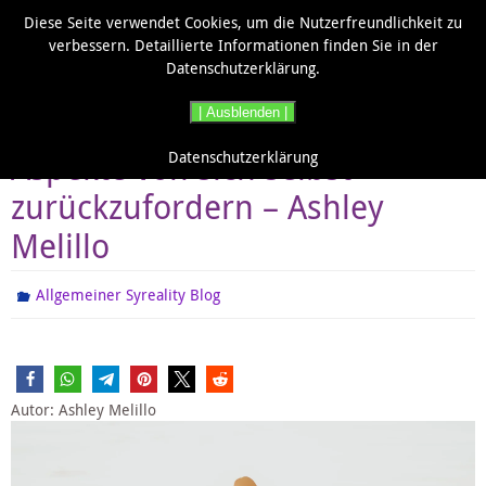
Zum
Diese Seite verwendet Cookies, um die Nutzerfreundlichkeit zu
Inhalt
verbessern. Detaillierte Informationen finden Sie in der
springen
Datenschutzerklärung.
| Ausblenden |
10 Wege, die verborgenen
Aspekte von sich selbst
Datenschutzerklärung
zurückzufordern – Ashley
Melillo
Allgemeiner Syreality Blog
Autor: Ashley Melillo