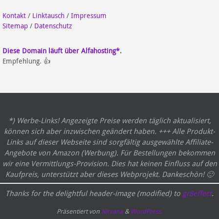
Kontakt
/
Linktausch
/
Impressum
Sitemap
/
Datenschutz
Diese Domain läuft über Alfahosting*
.
Empfehlung. 👍
*) Werbe-Links! Angezeigte Preise werden täglich aktualisiert,
können sich aber inzwischen geändert haben. +++ Alle Produkt-
Links auf dieser Webseite sind sorgfältig ausgewählte Affiliate-
Angebote von Amazon (Werbung). Für Bestellungen bekommen
wir eine Vermittlungs-Provision. Dies hat keinen Einfluss auf den
Kaufpreis, unterstützt aber dieses Webprojekt. Dankeschön! 🙂
Thanks for the delightful header-image (modified) to
gr8effect
.
Präsentiert von
Nirvana
&
WordPress.