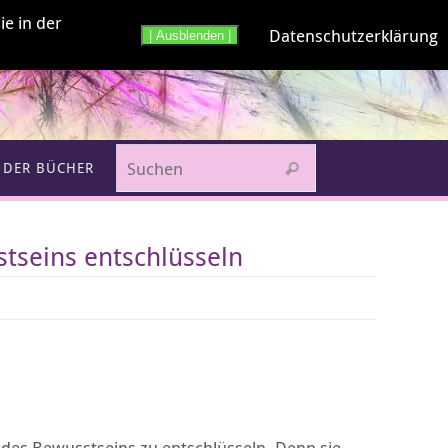
ie in der
Datenschutzerklärung
| Ausblenden |
Suchen nach:
 DER BÜCHER
Suchen
tseins entschlüsseln
 des Bewusstseins zu entschlüsseln. Denn sie