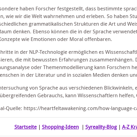
sondere haben Forscher festgestellt, dass bestimmte sprac
n, wie wir die Welt wahrnehmen und erleben. So haben Stu
schiedlichen grammatikalischen Strukturen die Art und Wei
Raum denken. Ebenso können die in der Sprache verwende
Konzepte wie Emotionen oder Moral offenbaren.
chritte in der NLP-Technologie ermöglichen es Wissenschaf
sieren, die mit bewussten Erfahrungen zusammenhängen. D
ungsanalyse oder Themenmodellierung kann Forschern hel
enschen in der Literatur und in sozialen Medien denken un
ntersuchung von Sprache aus verschiedenen Blickwinkeln, ei
rübergreifenden Gebrauchs, kann Wissenschaftlern helfen,
nal-Quelle: https://heartfeltawakening.com/how-language-c
Startseite
|
Shopping-Ideen
|
Syreality-Blog
|
A-Z Kr