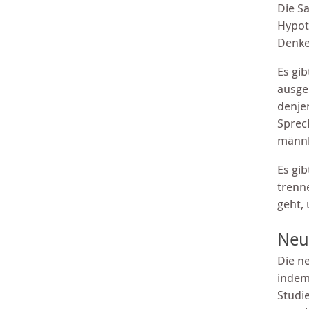
Die S
Hypot
Denke
Es gi
ausge
denje
Sprec
männl
Es gib
trenn
geht,
Neu
Die n
indem
Studi