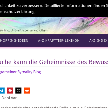
ichkeit zu verbessern. Detaillierte Informationen finden S
enschutzerklärung.
SHOPPING-IDEEN
A-Z KRAFTTIER-LEXIKON
A-Z INDEX
ache kann die Geheimnisse des Bewuss
lgemeiner Syreality Blog
: Deni Van
prache spielt eine entscheidende Rolle, um die Geheimnisse