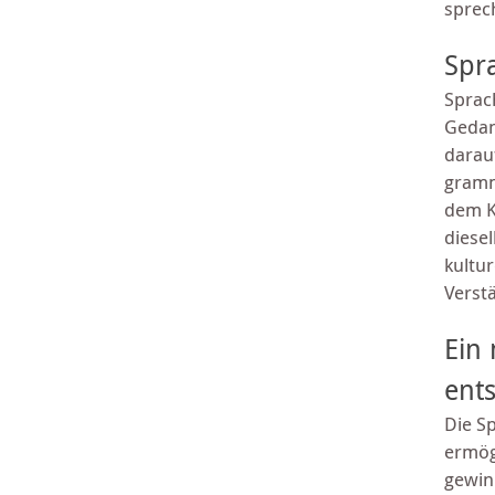
sprec
Spr
Sprac
Gedan
darau
gramm
dem K
diesel
kultur
Verst
Ein
ent
Die S
ermög
gewin