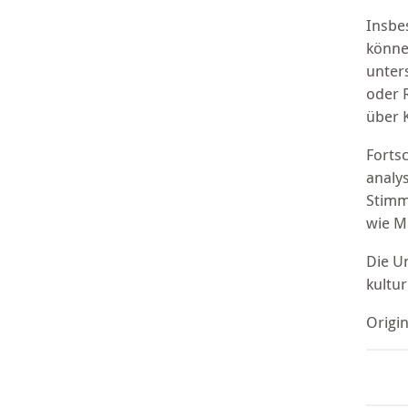
Insbe
könne
unter
oder 
über 
Forts
analy
Stimm
wie M
Die U
kultu
Origi