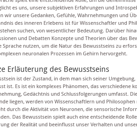
licht es uns, unsere subjektiven Erfahrungen und Introspe
n wir unsere Gedanken, Gefühle, Wahrnehmungen und Üb
ändnis des inneren Erlebens ist für Wissenschaftler und P
rstehen suchen, von wesentlicher Bedeutung. Darüber hina
ssionen und Debatten Konzepte und Theorien über das Bew
ie Sprache nutzen, um die Natur des Bewusstseins zu erfors
omplexen neuronalen Prozessen im Gehirn hervorgeht.
ze Erläuterung des Bewusstseins
stsein ist der Zustand, in dem man sich seiner Umgebung,
st ist. Es ist ein komplexes Phänomen, das verschiedene k
ehmung, Gedächtnis und Schlussfolgerungen umfasst. Di
nde liegen, werden von Wissenschaftlern und Philosophen n
eht durch die Aktivität von Neuronen, die sensorische Inf
nden. Das Bewusstsein spielt auch eine entscheidende Rolle
rung der Realität und beeinflusst unser Verhalten und uns