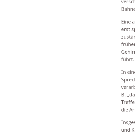
versc
Bahne
Eine 
erst s
zustä
frühe
Gehir
führt.
In ei
Sprec
verarb
B. „d
Treff
die A
Insge
und K