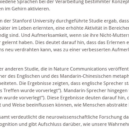
hiedene Sprachen bei der Verarbeitung bestimmter Konzep
n im Gehirn aktivieren.
an der Stanford University durchgeführte Studie ergab, das
päter im Leben erlernten, eine erhöhte Aktivität in Bereiche
ndig sind. Und Aufmerksamkeit, wenn sie ihre Nicht-Mutters
r gelernt haben. Dies deutet darauf hin, dass das Erlernen 
ns neu verdrahten kann, was zu einer verbesserten Aufmerk
ner anderen Studie, die in Nature Communications veröffent
her des Englischen und des Mandarin-Chinesischen metapho
eiteten. Die Ergebnisse zeigten, dass englische Sprecher s
as Treffen wurde vorverlegt“). Mandarin-Sprecher hingegen 
en wurde vorverlegt“). Diese Ergebnisse deuten darauf hin, 
rt und Weise beeinflussen können, wie Menschen abstrakte 
samt verdeutlicht die neurowissenschaftliche Forschung 
ognition und gibt Aufschluss darüber, wie unsere Wahrnehm