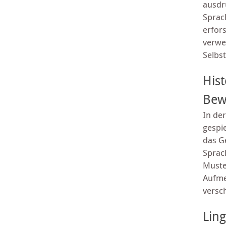
ausdr
Sprac
erfor
verwe
Selbs
Hist
Bew
In de
gespi
das Ge
Sprac
Muste
Aufme
versc
Ling