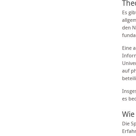
The
Es gi
allge
den N
funda
Eine 
Infor
Unive
auf ph
beteil
Insge
es be
Wie
Die S
Erfah