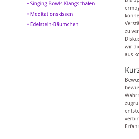
• Singing Bowls Klangschalen
ermög
• Meditationskissen
könne
Verst
• Edelstein-Bäumchen
zu ve
Disku
wir d
aus k
Kur
Bewus
bewus
Wahrn
zugru
entst
verbi
Erfah