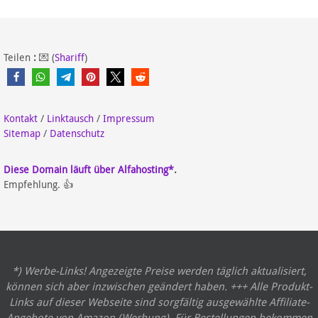
Teilen
:
💌 (
Shariff
)
Kontakt
/
Linktausch
/
Impressum
Sitemap
/
Datenschutz
Diese Domain läuft über Alfahosting*
.
Empfehlung. 👍
*) Werbe-Links! Angezeigte Preise werden täglich aktualisiert,
können sich aber inzwischen geändert haben. +++ Alle Produkt-
Links auf dieser Webseite sind sorgfältig ausgewählte Affiliate-
Angebote von Amazon (Werbung). Für Bestellungen bekommen