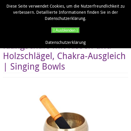
Zum
Diese Seite verwendet Cookies, um die Nutzerfreundlichkeit zu
Inhalt
verbessern. Detaillierte Informationen finden Sie in der
springen
Datenschutzerklärung.
| Ausblenden |
12cm Gehämmerte
Klangschale mit Kissen und
Datenschutzerklärung
Holzschlägel, Chakra-Ausgleich
| Singing Bowls