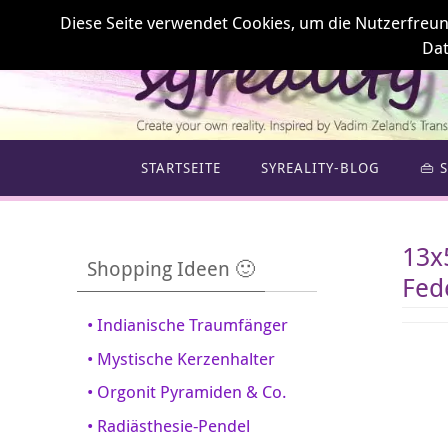
Zum
Diese Seite verwendet Cookies, um die Nutzerfreundl
Inhalt
Dat
springen
Zum
STARTSEITE
SYREALITY-BLOG
👜 
Inhalt
springen
13x
Shopping Ideen 🙂
Fed
• Indianische Traumfänger
• Mystische Kerzenhalter
• Orgonit Pyramiden & Co.
• Radiästhesie-Pendel