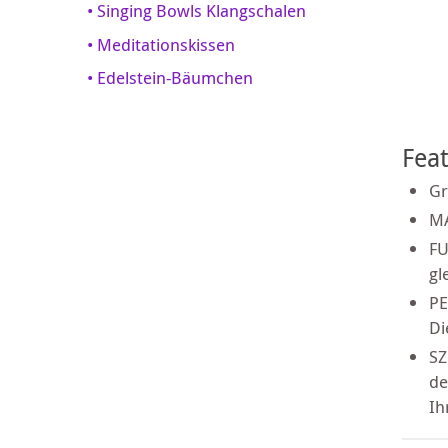
• Singing Bowls Klangschalen
• Meditationskissen
• Edelstein-Bäumchen
Fea
Gr
MA
FU
gl
PE
Di
SZ
de
Ih