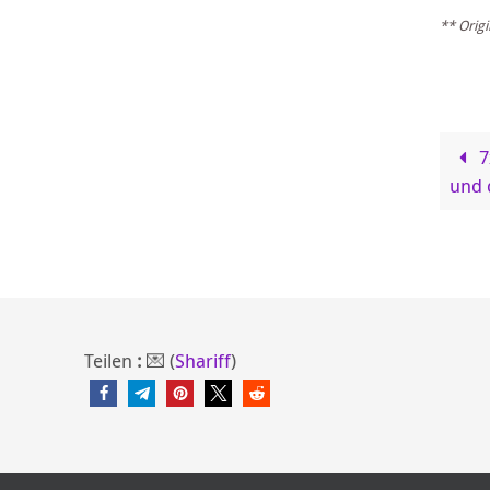
** Orig
7
und 
Teilen
:
💌 (
Shariff
)