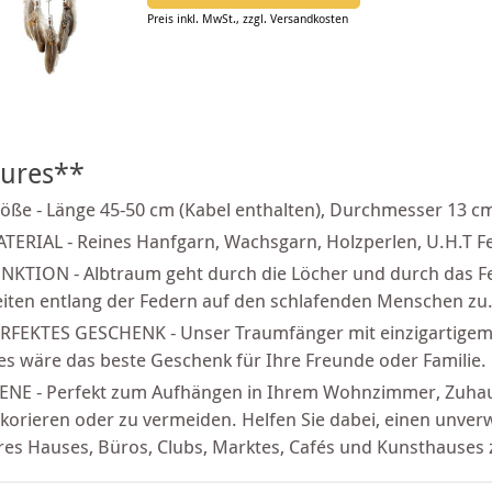
Preis inkl. MwSt., zzgl. Versandkosten
tures**
öße - Länge 45-50 cm (Kabel enthalten), Durchmesser 13 c
TERIAL - Reines Hanfgarn, Wachsgarn, Holzperlen, U.H.T F
NKTION - Albtraum geht durch die Löcher und durch das Fe
eiten entlang der Federn auf den schlafenden Menschen zu
RFEKTES GESCHENK - Unser Traumfänger mit einzigartigem 
es wäre das beste Geschenk für Ihre Freunde oder Familie.
ENE - Perfekt zum Aufhängen in Ihrem Wohnzimmer, Zuhaus
korieren oder zu vermeiden. Helfen Sie dabei, einen unverw
res Hauses, Büros, Clubs, Marktes, Cafés und Kunsthauses 