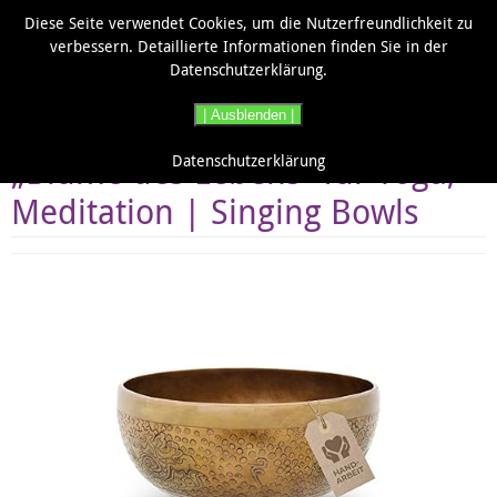
Zum
Diese Seite verwendet Cookies, um die Nutzerfreundlichkeit zu
Inhalt
verbessern. Detaillierte Informationen finden Sie in der
springen
Datenschutzerklärung.
| Ausblenden |
20cm Tibetische Klangschale
„Blume des Lebens“ für Yoga,
Datenschutzerklärung
Meditation | Singing Bowls