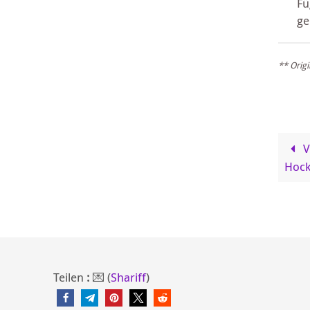
Fü
ge
** Orig
V
Hock
Teilen
:
💌 (
Shariff
)