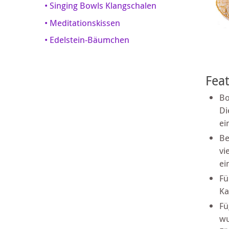
• Singing Bowls Klangschalen
• Meditationskissen
• Edelstein-Bäumchen
Fea
Bo
Di
ei
Be
vi
ei
Fü
Ka
Fü
wu