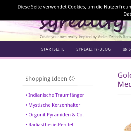
Zum
Diese Seite verwendet Cookies, um die Nutzerfreundl
Inhalt
Dat
springen
Zum
STARTSEITE
SYREALITY-BLOG
👜 
Inhalt
springen
Gol
Shopping Ideen 🙂
Med
• Indianische Traumfänger
• Mystische Kerzenhalter
• Orgonit Pyramiden & Co.
• Radiästhesie-Pendel