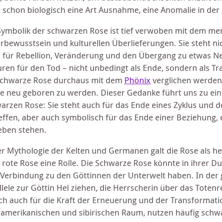
 schon biologisch eine Art Ausnahme, eine Anomalie in der
Symbolik der schwarzen Rose ist tief verwoben mit dem men
rbewusstsein und kulturellen Überlieferungen. Sie steht ni
 für Rebellion, Veränderung und den Übergang zu etwas Ne
uren für den Tod – nicht unbedingt als Ende, sondern als
schwarze Rose durchaus mit dem
Phönix
verglichen werden,
e neu geboren zu werden. Dieser Gedanke führt uns zu eine
arzen Rose: Sie steht auch für das Ende eines Zyklus und 
effen, aber auch symbolisch für das Ende einer Beziehung
eben stehen.
er Mythologie der Kelten und Germanen galt die Rose als heil
 rote Rose eine Rolle. Die Schwarze Rose könnte in ihrer 
 Verbindung zu den Göttinnen der Unterwelt haben. In de
llele zur Göttin Hel ziehen, die Herrscherin über das Totenre
ch auch für die Kraft der Erneuerung und der Transforma
amerikanischen und sibirischen Raum, nutzen häufig schw