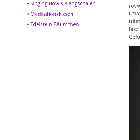
• Singing Bowls Klangschalen
rot 
Emot
• Meditationskissen
träg
• Edelstein-Bäumchen
fasz
Gefü