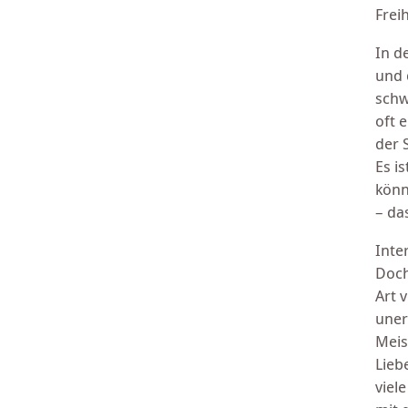
Freih
In d
und 
schw
oft 
der 
Es i
könn
– da
Inte
Doch
Art 
uner
Meis
Lieb
viel