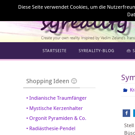
Diese Seite verwendet Cookies, um die Nutzerfreundl
Dat
STARTSEITE
SYREALITY-BLOG
👜 
Sym
Shopping Ideen 🙂
Kr
• Indianische Traumfänger
• Mystische Kerzenhalter
• Orgonit Pyramiden & Co.
Stel
• Radiästhesie-Pendel
Büsc