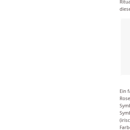
Ritu
dies
Ein 
Rose
Symb
Symb
(iri
Farb