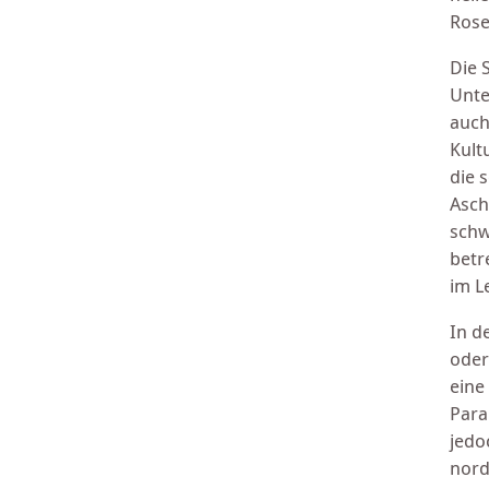
Rose
Die 
Unte
auch
Kult
die 
Asch
schw
betr
im L
In d
oder
eine
Para
jedo
nord