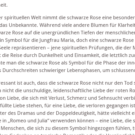
eit.
er spirituellen Welt nimmt die schwarze Rose eine besondere
das Unbekannte. Während viele andere Blumen für Klarheit,
arze Rose auf die unergründlichen Tiefen der menschlichen S
ein Symbol für die Jungfrau Maria, doch eine schwarze Ros
Seele repräsentieren – jene spirituellen Prüfungen, die de
st die Reise durch Dunkelheit und Einsamkeit, die letztlich z
te man die schwarze Rose als Symbol für die Phase der inn
s Durchschreiten schwieriger Lebensphasen, um schlussendl
ressant ist auch, dass die schwarze Rose nicht nur den Tod
 nicht die unschuldige, leidenschaftliche Liebe der roten Ros
von Liebe, die sich mit Verlust, Schmerz und Sehnsucht verb
füllte Liebe stehen, für eine Liebe, die verloren gegangen i
ter des Dramas und der Doppeldeutigkeit, hätte vielleicht e
e in „Romeo und Julia“ verwenden können – eine Liebe, die st
e Menschen, die sich zu diesem Symbol hingezogen fühlen, 