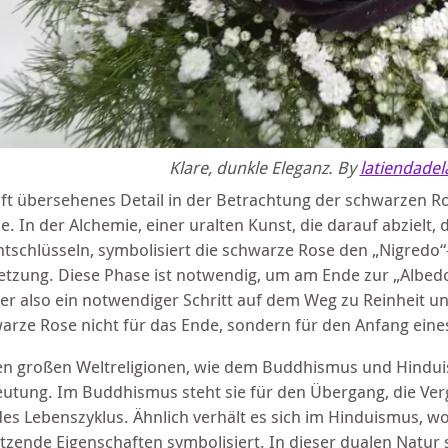
Klare, dunkle Eleganz. By
latiendadel
oft übersehenes Detail in der Betrachtung der schwarzen Ro
e. In der Alchemie, einer uralten Kunst, die darauf abziel
ntschlüsseln, symbolisiert die schwarze Rose den „Nigredo
etzung. Diese Phase ist notwendig, um am Ende zur „Albedo
hier also ein notwendiger Schritt auf dem Weg zu Reinheit u
arze Rose nicht für das Ende, sondern für den Anfang eine
en großen Weltreligionen, wie dem Buddhismus und Hinduism
utung. Im Buddhismus steht sie für den Übergang, die Verg
 des Lebenszyklus. Ähnlich verhält es sich im Hinduismus, w
tzende Eigenschaften symbolisiert. In dieser dualen Natur 