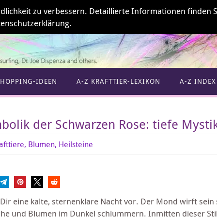
ichkeit zu verbessern. Detaillierte Informationen finden S
enschutzerklärung.
SHOPPING-IDEEN
A-Z KRAFTTIER-LEXIKON
A-Z INDEX
bolik der Schwarzen Rose: tiefe Mystik
afttiere, Blumen, Heilsteine
l Dir eine kalte, sternenklare Nacht vor. Der Mond wirft sein
he und Blumen im Dunkel schlummern. Inmitten dieser Stille