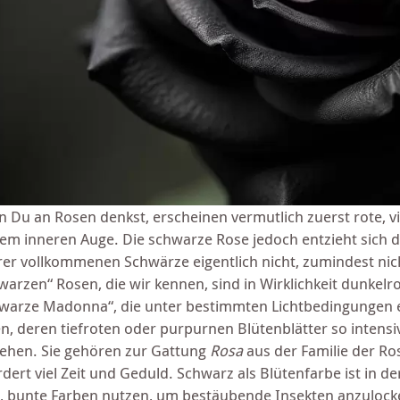
 Du an Rosen denkst, erscheinen vermutlich zuerst rote, v
em inneren Auge. Die schwarze Rose jedoch entzieht sich d
hrer vollkommenen Schwärze eigentlich nicht, zumindest nic
warzen“ Rosen, die wir kennen, sind in Wirklichkeit dunkelro
warze Madonna“, die unter bestimmten Lichtbedingungen ei
n, deren tiefroten oder purpurnen Blütenblätter so intensi
ehen. Sie gehören zur Gattung
Rosa
aus der Familie der R
rdert viel Zeit und Geduld. Schwarz als Blütenfarbe ist in de
e, bunte Farben nutzen, um bestäubende Insekten anzulocke