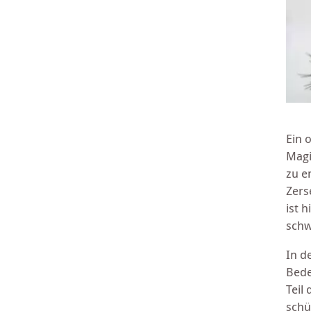
Ein 
Magi
zu e
Zers
ist 
schw
In d
Bede
Teil
schü